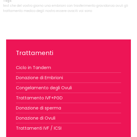
Tags:
test
che
del
vostro
giorno
una
embrioni
con
trasferimento
gravidanza
ovuli
gli
trattamento
medico
degli
nostro
essere
ovociti
voi
sono
Trattamenti
Ciclo in Tandem
Donazione di Embrioni
Congelamento degli Ovuli
Trattamento IVF+PGD
Donazione di sperma
Donazione di Ovuli
Trattamenti IVF / ICSI