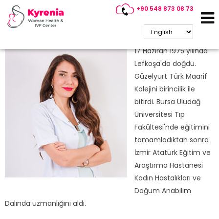
+90 548 873 08 73
Op.Dr. Verda Tunçbilek
Kadın Doğum ~ Tüp Bebek Uzmanı
17 Haziran 1975 yılında
Lefkoşa'da doğdu.
Güzelyurt Türk Maarif
Kolejini birincilik ile
bitirdi. Bursa Uludağ
Üniversitesi Tıp
Fakültesi'nde eğitimini
tamamladıktan sonra
İzmir Atatürk Eğitim ve
Araştırma Hastanesi
Kadın Hastalıkları ve
Doğum Anabilim
Dalında uzmanlığını aldı.