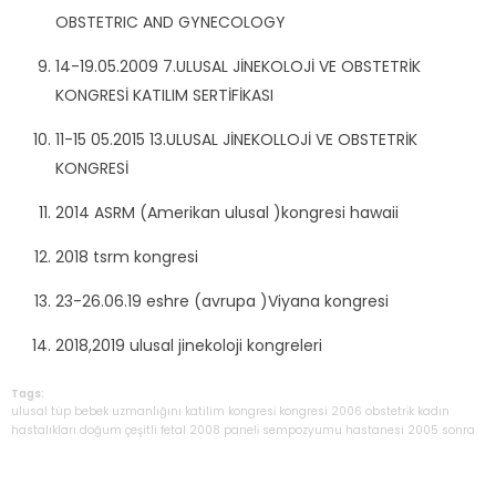
OBSTETRIC AND GYNECOLOGY
14-19.05.2009 7.ULUSAL JİNEKOLOJİ VE OBSTETRİK
KONGRESİ KATILIM SERTİFİKASI
11-15 05.2015 13.ULUSAL JİNEKOLLOJİ VE OBSTETRİK
KONGRESİ
2014 ASRM (Amerikan ulusal )kongresi hawaii
2018 tsrm kongresi
23-26.06.19 eshre (avrupa )Viyana kongresi
2018,2019 ulusal jinekoloji kongreleri
Tags:
ulusal
tüp
bebek
uzmanlığını
katilim
kongresi̇
kongresi
2006
obstetri̇k
kadın
hastalıkları
doğum
çeşitli
fetal
2008
paneli̇
sempozyumu
hastanesi
2005
sonra