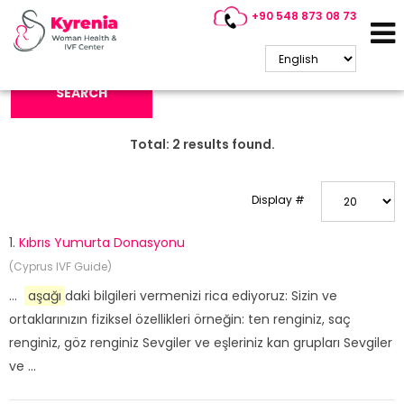
+90 548 873 08 73
Search Keyword:
SEARCH
Total:
2
results found.
Display #
1.
Kıbrıs Yumurta Donasyonu
(Cyprus IVF Guide)
...
aşağı
daki bilgileri vermenizi rica ediyoruz: Sizin ve
ortaklarınızın fiziksel özellikleri örneğin: ten renginiz, saç
renginiz, göz renginiz Sevgiler ve eşleriniz kan grupları Sevgiler
ve ...