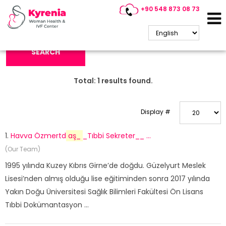
+90 548 873 08 73
Search Keyword:
SEARCH
Total:
1
results found.
Display #
1.
Havva Özmertd
aş_
_Tıbbi Sekreter__ ...
(Our Team)
1995 yılında Kuzey Kıbrıs Girne’de doğdu. Güzelyurt Meslek
Lisesi’nden almış olduğu lise eğitiminden sonra 2017 yılında
Yakın Doğu Üniversitesi Sağlık Bilimleri Fakültesi Ön Lisans
Tıbbi Dokümantasyon ...