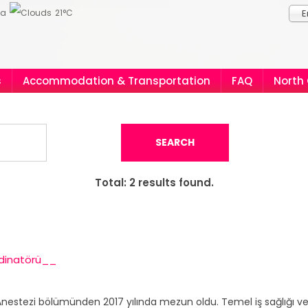
ia
21°C
E
s
Accommodation & Transportation
FAQ
North
SEARCH
Total:
2
results found.
dinatörü__
Anestezi bölümünden 2017 yılında mezun oldu. Temel iş sağlığı ve g