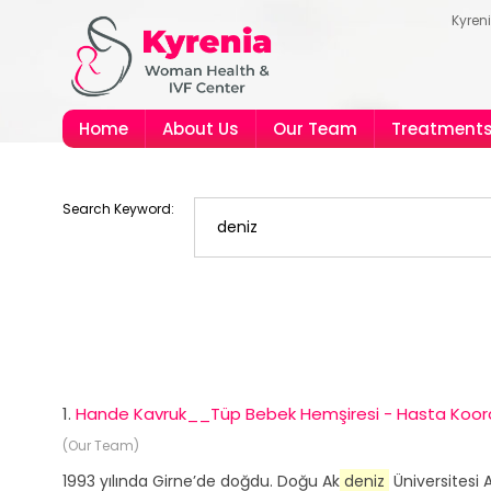
Kyren
Home
About Us
Our Team
Treatment
Search Keyword:
1.
Hande Kavruk__Tüp Bebek Hemşiresi - Hasta Koor
(Our Team)
1993 yılında Girne’de doğdu. Doğu Ak
deniz
Üniversitesi 