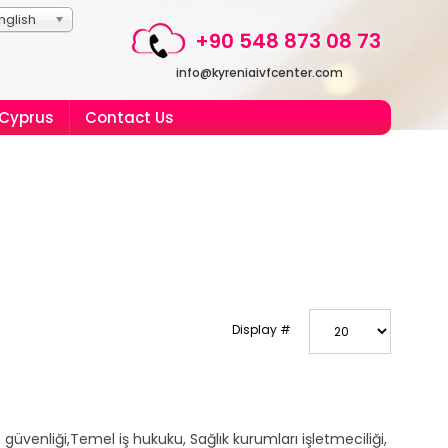
nglish
+90 548 873 08 73
info@kyreniaivfcenter.com
 Cyprus
Contact Us
Display #
üvenliği,Temel iş hukuku, Sağlık kurumları işletmeciliği,