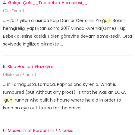
4.
Gökçe Çelik__Tüp bebek Hemşiresi__
(Our Team)
... -2017 yılları arasında Kalp Damar Cerrahisi Yo
ğun
Bakım
hemşireliği yaptıktan sonra 2017 yılında Kyrenia(Girne) Tüp
Bebek ailesine katıldı. Halen görevine devam etmektedir. Orta
seviyede İngilizce bilmekte ...
5.
Blue House / Guzelyurt
(Historical Places)
... in Famagusta, Larnaca, Paphos and Kyrenia. What is
rumoured (but without any proof), is that he was an EOKA
gun
runner who built his house where he did in order to
keep an eye out to sea for the arrival ...
6.
Museum of Barbarism / Nicosia