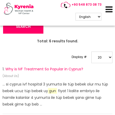
+90 548 873 08 73
Search Keyword:
SEARCH
Total:
6
results found.
Display #
1.
Why is IVF Treatment So Popular in Cyprus?
(About Us)
... si cyprus ivf hospital 3 yumurta ile tüp bebek olur mu tüp
bebek ucuz tüp bebek uy
gun
fiyat 1 kalite embriyo ile
hamile kalanlar 4 yumurta ile tüp bebek şansı girne tup
bebek girne tup beb ...